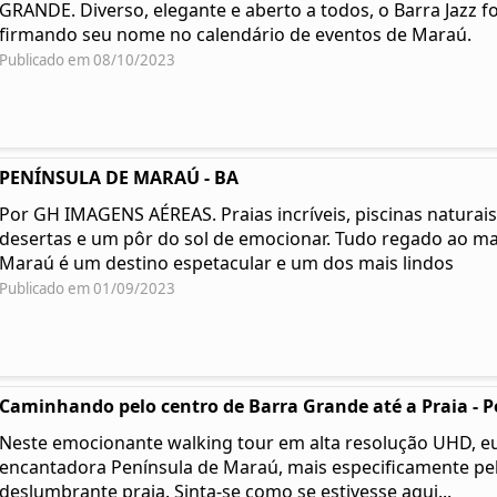
GRANDE. Diverso, elegante e aberto a todos, o Barra Jazz fo
firmando seu nome no calendário de eventos de Maraú.
Publicado em 08/10/2023
PENÍNSULA DE MARAÚ - BA
Por GH IMAGENS AÉREAS. Praias incríveis, piscinas naturais,
desertas e um pôr do sol de emocionar. Tudo regado ao ma
Maraú é um destino espetacular e um dos mais lindos
Publicado em 01/09/2023
Caminhando pelo centro de Barra Grande até a Praia - Pe
Neste emocionante walking tour em alta resolução UHD, eu
encantadora Península de Maraú, mais especificamente pel
deslumbrante praia. Sinta-se como se estivesse aqui...