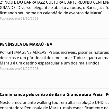
2ª NOITE DO BARRA JAZZ CULTURA E ARTE REUNIU CENTE
GRANDE. Diverso, elegante e aberto a todos, o Barra Jazz fo
firmando seu nome no calendário de eventos de Maraú.
Publicado em 08/10/2023
PENÍNSULA DE MARAÚ - BA
Por GH IMAGENS AÉREAS. Praias incríveis, piscinas naturais,
desertas e um pôr do sol de emocionar. Tudo regado ao ma
Maraú é um destino espetacular e um dos mais lindos
Publicado em 01/09/2023
Caminhando pelo centro de Barra Grande até a Praia - Pe
Neste emocionante walking tour em alta resolução UHD, eu
encantadora Península de Maraú, mais especificamente pel