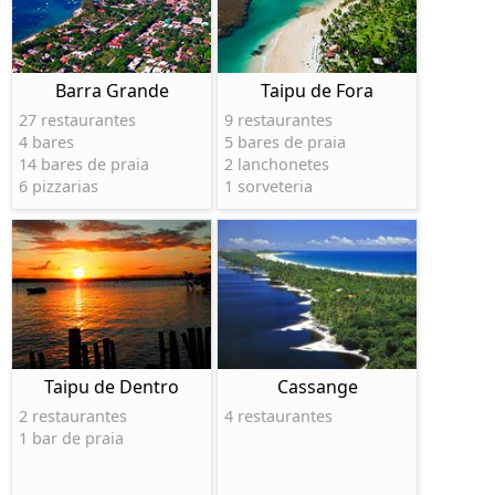
Barra Grande
Taipu de Fora
27 restaurantes
9 restaurantes
4 bares
5 bares de praia
14 bares de praia
2 lanchonetes
6 pizzarias
1 sorveteria
Taipu de Dentro
Cassange
2 restaurantes
4 restaurantes
1 bar de praia