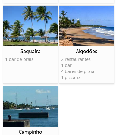
Saquaíra
Algodões
1 bar de praia
2 restaurantes
1 bar
4 bares de praia
1 pizzaria
Campinho