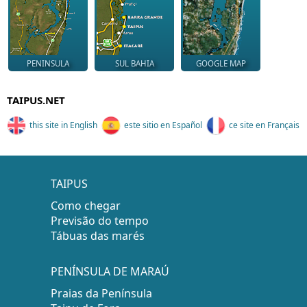
PENINSULA
SUL BAHIA
GOOGLE MAP
TAIPUS.NET
this site in English
este sitio en Español
ce site en Français
TAIPUS
Como chegar
Previsão do tempo
Tábuas das marés
PENÍNSULA DE MARAÚ
Praias da Península