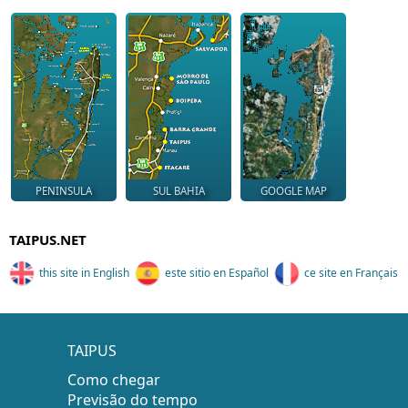
PENINSULA
SUL BAHIA
GOOGLE MAP
TAIPUS.NET
this site in English
este sitio en Español
ce site en Français
TAIPUS
Como chegar
Previsão do tempo