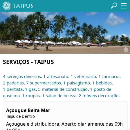
SERVIÇOS - TAIPUS
.
.
.
.
4 serviços diversos
1 artesanato
1 veterinario
1 farmacia
.
.
.
.
2 padarias
7 supermercados
1 paisagismo
1 bebidas
.
.
.
1 dentista
1 gas
5 material de construção
1 posto de
.
.
.
.
gasolina
1 roupas
1 salao de beleza
2 móveis decoração
Açougue Beira Mar
Taipu de Dentro
Açougue e distribuidora. Aberto diariamente das 09h