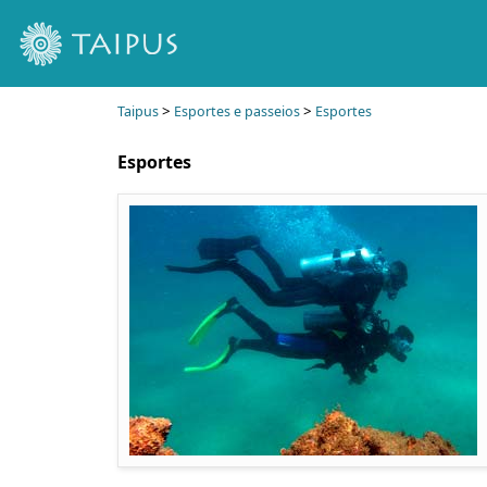
>
>
Taipus
Esportes e passeios
Esportes
Esportes