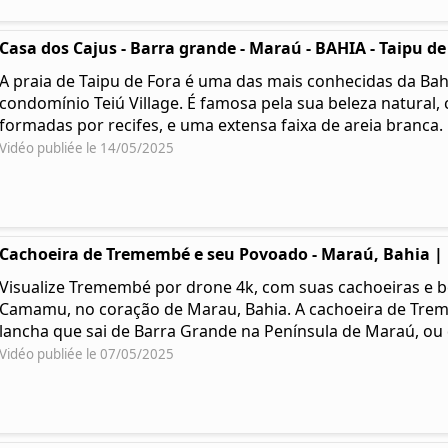
Casa dos Cajus - Barra grande - Maraú - BAHIA - Taipu de
A praia de Taipu de Fora é uma das mais conhecidas da Bahi
condomínio Teiú Village. É famosa pela sua beleza natural, 
formadas por recifes, e uma extensa faixa de areia branca.
Vidéo publiée le 14/05/2025
Cachoeira de Tremembé e seu Povoado - Maraú, Bahia |
Visualize Tremembé por drone 4k, com suas cachoeiras e be
Camamu, no coração de Marau, Bahia. A cachoeira de Tre
lancha que sai de Barra Grande na Península de Maraú, o
Vidéo publiée le 07/05/2025