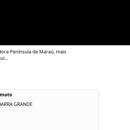
dora Península de Maraú, mais
i...
emoto
 BARRA GRANDE