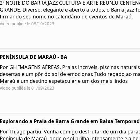
2ª NOITE DO BARRA JAZZ CULTURA E ARTE REUNIU CENTE
GRANDE. Diverso, elegante e aberto a todos, o Barra Jazz fo
firmando seu nome no calendário de eventos de Maraú.
Vidéo publiée le 08/10/2023
PENÍNSULA DE MARAÚ - BA
Por GH IMAGENS AÉREAS. Praias incríveis, piscinas naturais,
desertas e um pôr do sol de emocionar. Tudo regado ao ma
Maraú é um destino espetacular e um dos mais lindos
Vidéo publiée le 01/09/2023
Explorando a Praia de Barra Grande em Baixa Temporada
Por Thiago partiu. Venha comigo desfrutar de um dia parad
Península de Maraú, onde o sol brilha intensamente e a be