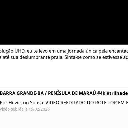
olução UHD, eu te levo em uma jornada única pela encanta
até sua deslumbrante praia. Sinta-se como se estivesse aqu
BARRA GRANDE-BA / PENÍSULA DE MARAÚ #4k #trilhad
Por Heverton Sousa. VIDEO REEDITADO DO ROLE TOP EM
Vidéo publiée le 15/02/2026