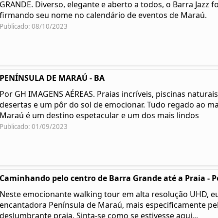
GRANDE. Diverso, elegante e aberto a todos, o Barra Jazz fo
firmando seu nome no calendário de eventos de Maraú.
Publicado: 08/10/2023
PENÍNSULA DE MARAÚ - BA
Por GH IMAGENS AÉREAS. Praias incríveis, piscinas naturais,
desertas e um pôr do sol de emocionar. Tudo regado ao ma
Maraú é um destino espetacular e um dos mais lindos
Publicado: 01/09/2023
Caminhando pelo centro de Barra Grande até a Praia - Pe
Neste emocionante walking tour em alta resolução UHD, eu
encantadora Península de Maraú, mais especificamente pel
deslumbrante praia. Sinta-se como se estivesse aqui...