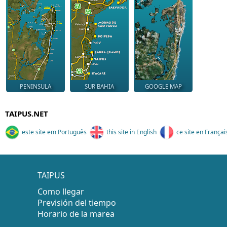
PENINSULA
SUR BAHIA
GOOGLE MAP
TAIPUS.NET
este site em Português
this site in English
ce site en Françai
TAIPUS
Como llegar
Previsión del tiempo
Horario de la marea