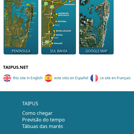
PENINSULA
SUL BAHIA
GOOGLE MAP
TAIPUS.NET
this site in English
este sitio en Español
ce site en Français
TAIPUS
Como chegar
Previsão do tempo
Tábuas das marés